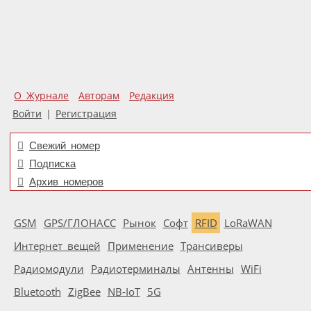
О Журнале
Авторам
Редакция
Войти
|
Регистрация
Свежий номер
Подписка
Архив номеров
GSM
GPS/ГЛОНАСС
Рынок
Софт
RFID
LoRaWAN
Интернет вещей
Применение
Трансиверы
Радиомодули
Радиотерминалы
Антенны
WiFi
Bluetooth
ZigBee
NB-IoT
5G