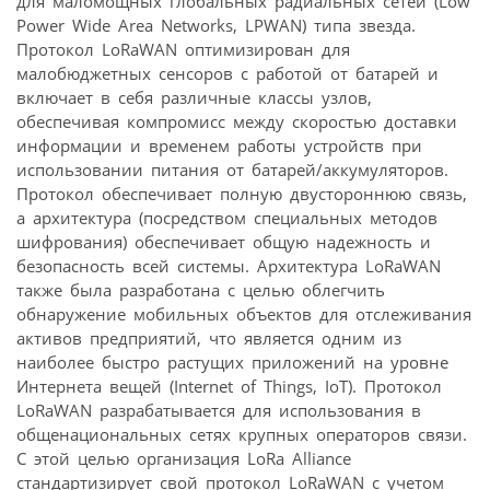
для маломощных глобальных радиальных сетей (Low
Power Wide Area Networks, LPWAN) типа звезда.
Протокол LoRaWAN оптимизирован для
малобюджетных сенсоров с работой от батарей и
включает в себя различные классы узлов,
обеспечивая компромисс между скоростью доставки
информации и временем работы устройств при
использовании питания от батарей/аккумуляторов.
Протокол обеспечивает полную двустороннюю связь,
а архитектура (посредством специальных методов
шифрования) обеспечивает общую надежность и
безопасность всей системы. Архитектура LoRaWAN
также была разработана с целью облегчить
обнаружение мобильных объектов для отслеживания
активов предприятий, что является одним из
наиболее быстро растущих приложений на уровне
Интернета вещей (Internet of Things, IoT). Протокол
LoRaWAN разрабатывается для использования в
общенациональных сетях крупных операторов связи.
С этой целью организация LoRa Alliance
стандартизирует свой протокол LoRaWAN с учетом