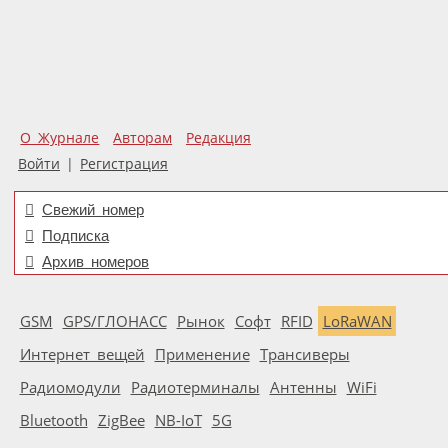
О Журнале
Авторам
Редакция
Войти
|
Регистрация
Свежий номер
Подписка
Архив номеров
GSM
GPS/ГЛОНАСС
Рынок
Софт
RFID
LoRaWAN
Интернет вещей
Применение
Трансиверы
Радиомодули
Радиотерминалы
Антенны
WiFi
Bluetooth
ZigBee
NB-IoT
5G