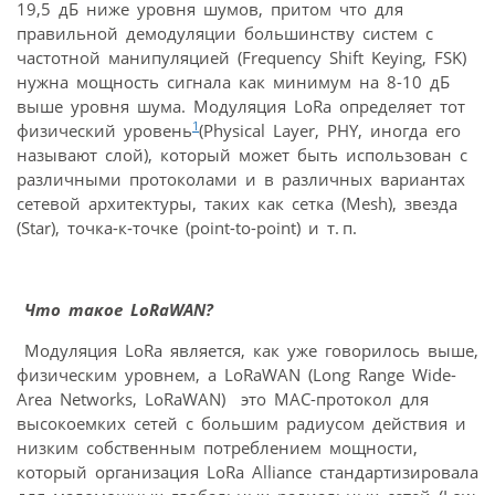
19,5 дБ ниже уровня шумов, притом что для
правильной демодуляции большинству систем с
частотной манипуляцией (Frequency Shift Keying, FSK)
нужна мощность сигнала как минимум на 8-10 дБ
выше уровня шума. Модуляция LoRa определяет тот
1
физический уровень
(Physical Layer, PHY, иногда его
называют слой), который может быть использован с
различными протоколами и в различных вариантах
сетевой архитектуры, таких как сетка (Mesh), звезда
(Star), точка-к‑точке (point-to-point) и т. п.
Что такое LoRaWAN?
Модуляция LoRa является, как уже говорилось выше,
физическим уровнем, а LoRaWAN (Long Range Wide-
Area Networks, LoRaWAN) это MAC-протокол для
высокоемких сетей с большим радиусом действия и
низким собственным потреблением мощности,
который организация LoRa Alliance стандартизировала