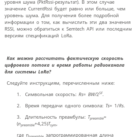
уровня шума (PktRssi-результат). В этом случае
значение CurrentRssi будет равно или больше, чем
уровень шума. Для получения более подробной
информации о том, как вычислить эти два значения
RSSI, можно обратиться к Semtech API или последним
версиям спецификаций LoRa.
Как можно рассчитать фактическую скорость
цифрового потока и время работы радиоканала
для системы LoRa?
Следуйте инструкциям, перечисленным ниже:
SF
1. Символьная скорость:
Rs
=
BW/
2
.
2. Время передачи одного символа:
Ts
= 1/
Rs
.
3. Длительность преамбулы:
T
=
preamble
(
n
+4,25)
T
,
preamble
sym
где n
запрограммированная длина
preamble