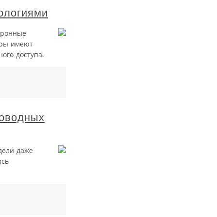
ологиями
тронные
еры имеют
ого доступа.
роводных
дели даже
ись