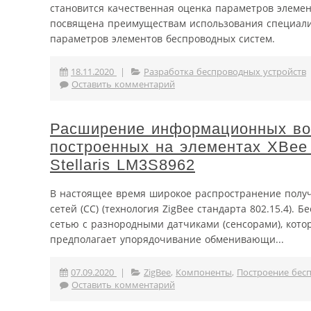
становится качественная оценка параметров элемен
посвящена преимуществам использования специали
параметров элементов беспроводных систем.
18.11.2020
|
Разработка беспроводных устройств
Оставить комментарий
Расширение информационных воз
построенных на элементах XBee 
Stellaris LM3S8962
В настоящее время широкое распространение полу
сетей (СС) (технология ZigBee стандарта 802.15.4)
сетью с разнородными датчиками (сенсорами), кот
предполагает упорядочивание обменивающи...
07.09.2020
|
ZigBee
,
Компоненты
,
Построение бес
Оставить комментарий