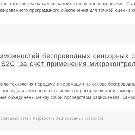
тов этих систем на самых ранних этапах проектирования. Ста
зированного программного обеспечения для точной оценки 
можностей беспроводных сенсорных с
S2C, за счет применения микроконтро
чила технология передачи информации на основе беспроводн
. Беспроводная сенсорная сеть является распределенной самоо
орые объединены между собой посредством радиоканала. Само
проводных сетей
,
Разработка беспроводных устройств