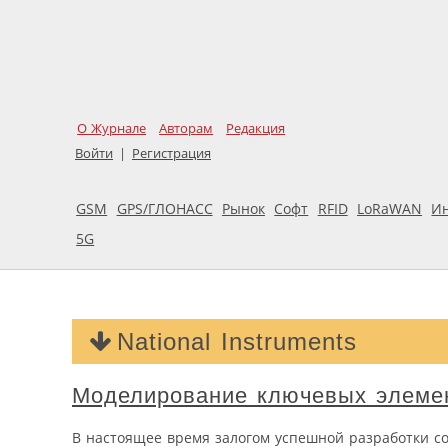
О Журнале
Авторам
Редакция
Войти
|
Регистрация
GSM
GPS/ГЛОНАСС
Рынок
Софт
RFID
LoRaWAN
И
5G
National Instruments
Моделирование ключевых элеме
В настоящее время залогом успешной разработки с