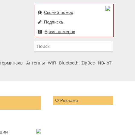
Свежий номер
Подписка
Архив номеров
Поиск
отерминалы
Антенны
WiFi
Bluetooth
ZigBee
NB-IoT
Реклама
ации