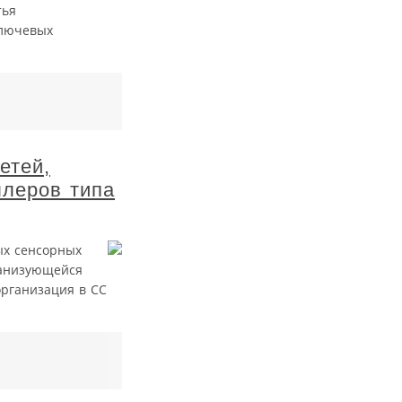
тья
ключевых
етей,
ллеров типа
ых сенсорных
рганизующейся
организация в СС