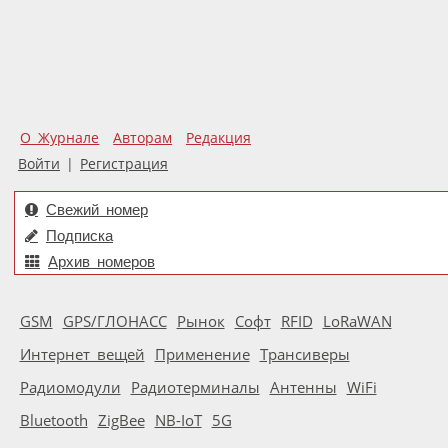
О Журнале
Авторам
Редакция
Войти
|
Регистрация
Свежий номер
Подписка
Архив номеров
GSM
GPS/ГЛОНАСС
Рынок
Софт
RFID
LoRaWAN
Интернет вещей
Применение
Трансиверы
Радиомодули
Радиотерминалы
Антенны
WiFi
Bluetooth
ZigBee
NB-IoT
5G