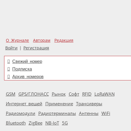
О Журнале
Авторам
Редакция
Войти
|
Регистрация
Свежий номер
Подписка
Архив номеров
GSM
GPS/ГЛОНАСС
Рынок
Софт
RFID
LoRaWAN
Интернет вещей
Применение
Трансиверы
Радиомодули
Радиотерминалы
Антенны
WiFi
Bluetooth
ZigBee
NB-IoT
5G