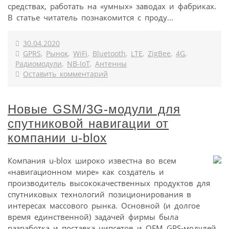
средствах, работать на «умных» заводах и фабриках.
В статье читатель познакомится с проду...
30.04.2020
GPRS
,
Рынок
,
WiFi
,
Bluetooth
,
LTE
,
ZigBee
,
4G
,
Радиомодули
,
NB-IoT
,
Антенны
Оставить комментарий
Новые GSM/3G-модули для
спутниковой навигации от
компании u-blox
Компания u-blox широко известна во всем
«навигационном мире» как создатель и
производитель высококачественных продуктов для
спутниковых технологий позиционирования в
интересах массового рынка. Основной (и долгое
время единственной) задачей фирмы была
разработка и поставка чипсетов и ОЕМ GPS-модулей,