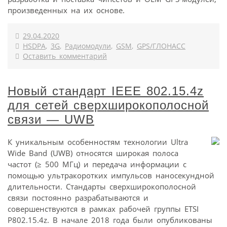
произведенных на их основе.
29.04.2020
HSDPA
,
3G
,
Радиомодули
,
GSM
,
GPS/ГЛОНАСС
Оставить комментарий
Новый стандарт IEEE 802.15.4z
для сетей сверхширокополосной
связи — UWB
К уникальным особенностям технологии Ultra
Wide Band (UWB) относятся широкая полоса
частот (≥ 500 МГц) и передача информации с
помощью ультракоротких импульсов наносекундной
длительности. Стандарты сверхширокополосной
связи постоянно разрабатываются и
совершенствуются в рамках рабочей группы ETSI
P802.15.4z. В начале 2018 года были опубликованы