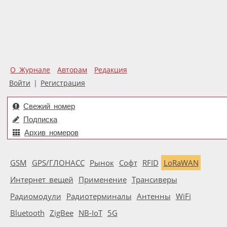
О Журнале
Авторам
Редакция
Войти
|
Регистрация
Свежий номер
Подписка
Архив номеров
GSM
GPS/ГЛОНАСС
Рынок
Софт
RFID
LoRaWAN
Интернет вещей
Применение
Трансиверы
Радиомодули
Радиотерминалы
Антенны
WiFi
Bluetooth
ZigBee
NB-IoT
5G