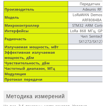
Передатчик 1
Производитель
Adeunis RF
LoRaWAN Demostra
Модель
ARF8084BA
Микроконтроллер
STM32 ARM Cortex
Интерфейсы
LoRa 868 МГц, GPS,
Чип Semtech
Радиочасть
SX1272/SX1276
Излучаемая мощность, мВт
Эффективная излучаемая
мощность, дБм
Чувствительность, дБм
Частотный диапазон, МГц
Модуляция
Протокол передачи
Методика измерений
На рис. 3-6 показаны места замеров. Условия