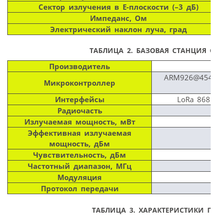
Сектор излучения в E-плоскости (–3 дБ)
Импеданс, Ом
Электрический наклон луча, град
ТАБЛИЦА 2.
БАЗОВАЯ СТАНЦИЯ С
Производитель
ARM926@454Mh
Микроконтроллер
Интерфейсы
LoRa 868Mh
Радиочасть
Ч
Излучаемая мощность, мВт
Эффективная излучаемая
мощность, дБм
Чувствительность, дБм
Частотный диапазон, МГц
Модуляция
Протокол передачи
ТАБЛИЦА 3.
ХАРАКТЕРИСТИКИ ПЕ