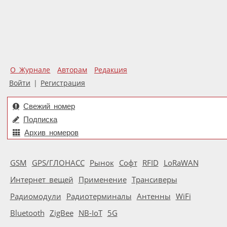
О Журнале
Авторам
Редакция
Войти
|
Регистрация
Свежий номер
Подписка
Архив номеров
GSM
GPS/ГЛОНАСС
Рынок
Софт
RFID
LoRaWAN
Интернет вещей
Применение
Трансиверы
Радиомодули
Радиотерминалы
Антенны
WiFi
Bluetooth
ZigBee
NB-IoT
5G