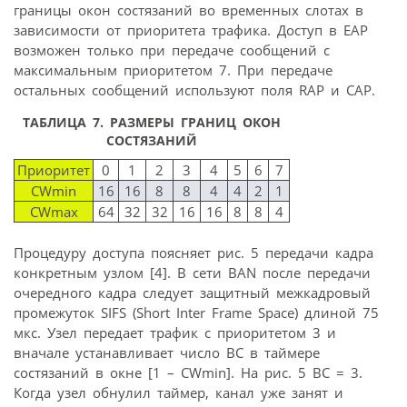
границы окон состязаний во временных слотах в
зависимости от приоритета трафика. Доступ в ЕАР
возможен только при передаче сообщений с
максимальным приоритетом 7. При передаче
остальных сообщений используют поля RAP и САР.
ТАБЛИЦА 7.
РАЗМЕРЫ ГРАНИЦ ОКОН
СОСТЯЗАНИЙ
Приоритет
0
1
2
3
4
5
6
7
CWmin
16
16
8
8
4
4
2
1
CWmax
64
32
32
16
16
8
8
4
Процедуру доступа поясняет рис. 5 передачи кадра
конкретным узлом [4]. В сети BAN после передачи
очередного кадра следует защитный межкадровый
промежуток SIFS (Short Inter Frame Space) длиной 75
мкс. Узел передает трафик с приоритетом 3 и
вначале устанавливает число ВС в таймере
состязаний в окне [1 – CWmin]. На рис. 5 ВС = 3.
Когда узел обнулил таймер, канал уже занят и