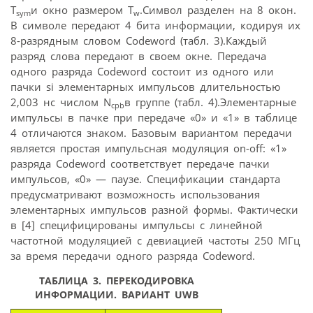
T
и окно размером T
.Символ разделен на 8 окон.
sym
w
В символе передают 4 бита информации, кодируя их
8-разрядным словом Codeword (табл. 3).Каждый
разряд слова передают в своем окне. Передача
одного разряда Codeword состоит из одного или
пачки si элементарных импульсов длительностью
2,003 нс числом N
в группе (табл. 4).Элементарные
cpb
импульсы в пачке при передаче «0» и «1» в таблице
4 отличаются знаком. Базовым вариантом передачи
является простая импульсная модуляция on-off: «1»
разряда Codeword соответствует передаче пачки
импульсов, «0» — паузе. Спецификации стандарта
предусматривают возможность использования
элементарных импульсов разной формы. Фактически
в [4] специфицированы импульсы с линейной
частотной модуляцией с девиацией частоты 250 МГц
за время передачи одного разряда Codeword.
ТАБЛИЦА 3.
ПЕРЕКОДИРОВКА
ИНФОРМАЦИИ. ВАРИАНТ UWB