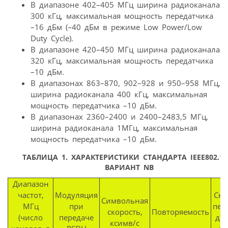
В диапазоне 402–405 МГц ширина радиоканала
300 кГц, максимальная мощность передатчика
–16 дБм (–40 дБм в режиме Low Power/Low
Duty Cycle).
В диапазоне 420–450 МГц ширина радиоканала
320 кГц, максимальная мощность передатчика
–10 дБм.
В диапазонах 863–870, 902–928 и 950–958 МГц,
ширина радиоканала 400 кГц, максимальная
мощность передатчика –10 дБм.
В диапазонах 2360–2400 и 2400–2483,5 МГц,
ширина радиоканала 1МГц, максимальная
мощность передатчика –10 дБм.
ТАБЛИЦА 1.
ХАРАКТЕРИСТИКИ СТАНДАРТА IEEE802.15.
ВАРИАНТ NB
Диапазон
частот,
Модуляция
Ско
Символьная
МГц
при
пер
скорость,
Повторяемость
(число
передаче
да
ксимв/с