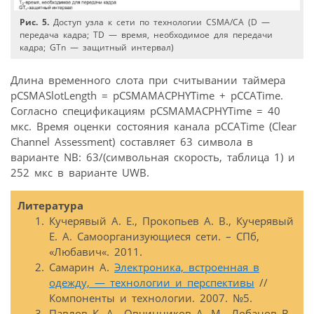
Рис. 5.
Доступ узла к сети по технологии CSMA/CA (D —
передача кадра; TD — время, необходимое для передачи
кадра; GTn — защитный интервал)
Длина временного слота при считывании таймера
pCSMASlotLength = pCSMAMACPHYTime + pCCATime.
Согласно спецификациям pCSMAMACPHYTime = 40
мкс. Время оценки состояния канала pCCATime (Clear
Channel Assessment) составляет 63 символа в
варианте NB: 63/(символьная скорость, таблица 1) и
252 мкс в варианте UWB.
Литература
Кучерявый А. Е., Прокопьев А. В., Кучеря­вый
Е. А. Самоорганизующиеся сети. – СПб,
«Любавич«. 2011.
Самарин А.
Электроника, встроенная в
одежду, — технологии и перспективы
//
Компоненты и технологии. 2007. №5.
Павлов К. А., Овчинников А. М., Лобанов В.