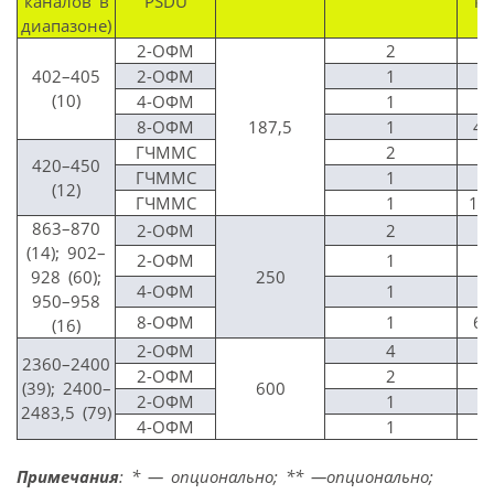
каналов в
PSDU
кб
диапазоне)
2-ОФМ
2
7
402–405
2-ОФМ
1
1
(10)
4-ОФМ
1
3
8-ОФМ
187,5
1
45
ГЧММС
2
7
420–450
ГЧММС
1
1
(12)
ГЧММС
1
18
863–870
2-ОФМ
2
1
(14); 902–
2-ОФМ
1
2
928 (60);
250
4-ОФМ
1
4
950–958
8-ОФМ
1
60
(16)
2-ОФМ
4
1
2360–2400
2-ОФМ
2
2
(39); 2400–
600
2-ОФМ
1
4
2483,5 (79)
4-ОФМ
1
9
Примечания
: * — опционально; ** —опционально;