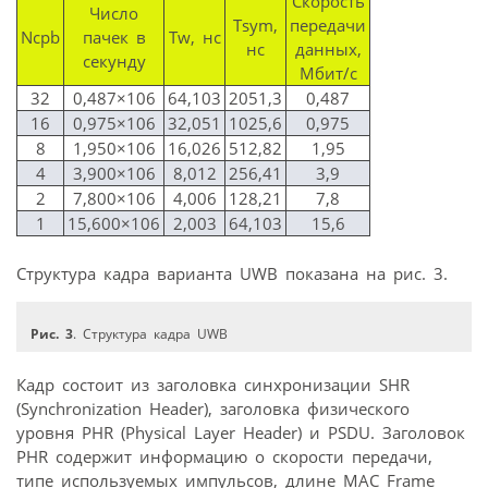
Скорость
Число
Tsym,
передачи
Ncpb
пачек в
Tw, нс
нс
данных,
секунду
Мбит/с
32
0,487×106
64,103
2051,3
0,487
16
0,975×106
32,051
1025,6
0,975
8
1,950×106
16,026
512,82
1,95
4
3,900×106
8,012
256,41
3,9
2
7,800×106
4,006
128,21
7,8
1
15,600×106
2,003
64,103
15,6
Структура кадра варианта UWB показана на рис. 3.
Рис. 3
. Структура кадра UWB
Кадр состоит из заголовка синхронизации SHR
(Synchronization Header), заголовка физического
уровня PHR (Physical Layer Header) и PSDU. Заголовок
PHR содержит информацию о скорости передачи,
типе используемых импульсов, длине МАС Frame