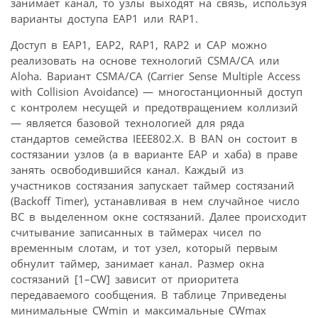
занимает канал, то узлы выходят на связь, используя
варианты доступа ЕАР1 или RAP1.
Доступ в EAP1, EAP2, RAP1, RAP2 и САР можно
реализовать на основе технологий CSMA/CA или
Aloha. Вариант CSMA/CA (Carrier Sense Multiple Access
with Collision Avoidance) — многостанционный доступ
с контролем несущей и предотвращением коллизий
— является базовой технологией для ряда
стандартов семейства IEEE802.X. В BAN он состоит в
состязании узлов (а в варианте ЕАР и хаба) в праве
занять освободившийся канал. Каждый из
участников состязания запускает таймер состязаний
(Backoff Timer), устанавливая в нем случайное число
ВС в выделенном окне состязаний. Далее происходит
считывание записанных в таймерах чисел по
временным слотам, и тот узел, который первым
обнулит таймер, занимает канал. Размер окна
состязаний [1–CW] зависит от приоритета
передаваемого сообщения. В таблице 7приведены
минимальные CWmin и максимальные CWmax