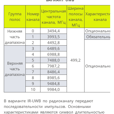
Ширина
Центральная
Группа
Номер
полосы
Характеристик
частота
полос
канала
канала,
канала
канала, МГц
МГц
0
3494,4
Опциональны
Нижняя
часть
1
3993,5
Обязательный
диапазона
2
4492,8
3
6489,6
4
6988,8
5
7488,0
499,2
Верхняя
6
7987,2
Опциональны
часть
7
8486,4
диапазона
8
8985,6
9
9484,8
10
9984,0
В варианте IR-UWB по радиоканалу передают
последовательности импульсов. Основными
характеристиками являются символ длительностью