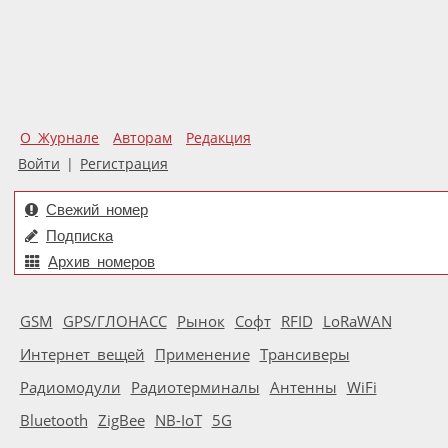
О Журнале
Авторам
Редакция
Войти
|
Регистрация
Свежий номер
Подписка
Архив номеров
GSM
GPS/ГЛОНАСС
Рынок
Софт
RFID
LoRaWAN
Интернет вещей
Применение
Трансиверы
Радиомодули
Радиотерминалы
Антенны
WiFi
Bluetooth
ZigBee
NB-IoT
5G