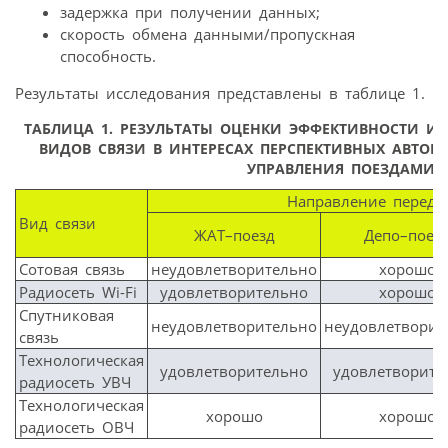
задержка при получении данных;
скорость обмена данными/пропускная
способность.
Результаты исследования представлены в таблице 1.
ТАБЛИЦА 1.
РЕЗУЛЬТАТЫ ОЦЕНКИ ЭФФЕКТИВНОСТИ И
ВИДОВ СВЯЗИ В ИНТЕРЕСАХ ПЕРСПЕКТИВНЫХ АВТО
УПРАВЛЕНИЯ ПОЕЗДАМИ
Направление переда
Вид связи
ЖАТ–поезд
Депо–поез
Сотовая связь
неудовлетворительно
хорошо
Радиосеть Wi-Fi
удовлетворительно
хорошо
Спутниковая
неудовлетворительно
неудовлетворит
связь
Технологическая
удовлетворительно
удовлетворите
радиосеть УВЧ
Технологическая
хорошо
хорошо
радиосеть ОВЧ