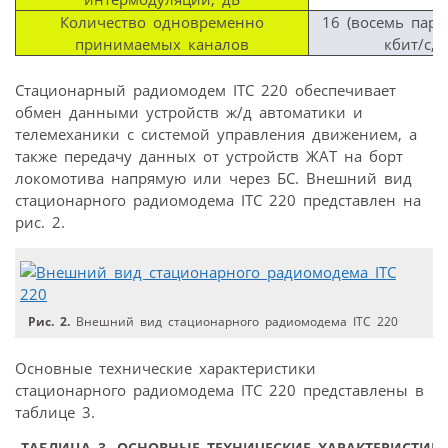
Количество одновременно
16 (восемь парн
принимаемых каналов
кбит/с, 
Стационарный радиомодем ITC 220 обеспечивает
обмен данными устройств ж/д автоматики и
телемеханики с системой управления движением, а
также передачу данных от устройств ЖАТ на борт
локомотива напрямую или через БС. Внешний вид
стационарного радиомодема ITC 220 представлен на
рис. 2.
Рис. 2.
Внешний вид стационарного радиомодема ITC 220
Основные технические характеристики
стационарного радиомодема ITC 220 представлены в
таблице 3.
ТАБЛИЦА 3.
ОСНОВНЫЕ ТЕХНИЧЕСКИЕ ХАРАКТЕРИСТИ