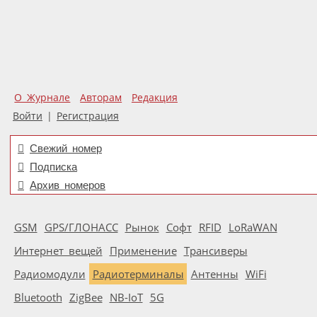
О Журнале
Авторам
Редакция
Войти
|
Регистрация
Свежий номер
Подписка
Архив номеров
GSM
GPS/ГЛОНАСС
Рынок
Софт
RFID
LoRaWAN
Интернет вещей
Применение
Трансиверы
Радиомодули
Радиотерминалы
Антенны
WiFi
Bluetooth
ZigBee
NB-IoT
5G