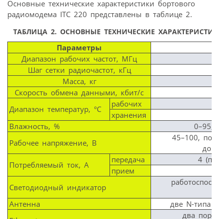
Основные технические характеристики бортового
радиомодема ITC 220 представлены в таблице 2.
ТАБЛИЦА 2.
ОСНОВНЫЕ ТЕХНИЧЕСКИЕ ХАРАКТЕРИСТИК
Параметры
Диапазон рабочих частот, МГц
Шаг сетки радиочастот, кГц
Масса, кг
Скорость обмена данными, кбит/с
рабочих
Диапазон температур, °С
хранения
Влажность, %
0–95, 
45–100, пос
Рабочее напряжение, В
допу
передача
4 (пи
Потребляемый ток, А
прием
работоспособ
Светодиодный индикатор
Антенна
две N-типа 
два порта