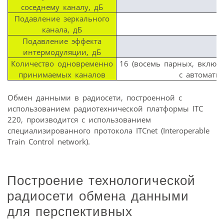
соседнему каналу, дБ
Подавление зеркального
канала, дБ
Подавление эффекта
интермодуляции, дБ
Количество одновременно
16 (восемь парных, включа
принимаемых каналов
с автомати
Обмен данными в радиосети, построенной с
использованием радиотехнической платформы ITC
220, производится с использованием
специализированного протокола ITCnet (Interoperable
Train Control network).
Построение технологической
радиосети обмена данными
для перспективных