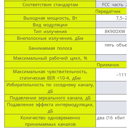
Соответствие стандартам
FCC часть 2,
Передатчик
Выходная мощность, Вт
7,5–25
Вид модуляции
Тип излучения
8K90DXW (16
Внеполосные излучения, дБм
пять объед
Занимаемая полоса
Максимальный рабочий цикл, %
Приемник
Максимальная чувствительность,
–111 (
статическая BER <10-4, дБм
Избирательность по соседнему каналу,
дБ
Подавление зеркального канала, дБ
Подавление эффекта интермодуляции,
дБ
Количество одновременно
два (16 кбит /
принимаемых каналов