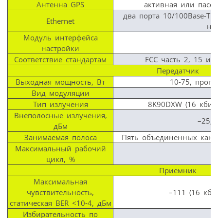
Антенна GPS
активная или пасси
два порта 10/100Base-T
Ethernet
на
Модуль интерфейса
настройки
Соответствие стандартам
FCC часть 2, 15 и 9
Передатчик
Выходная мощность, Вт
10-75, прог
Вид модуляции
Тип излучения
8K90DXW (16 кбит/
Внеполосные излучения,
–25,
дБм
Занимаемая полоса
Пять объединенных канало
Максимальный рабочий
цикл, %
Приемник
Максимальная
чувствительность,
–111 (16 кбит
статическая BER <10-4, дБм
Избирательность по