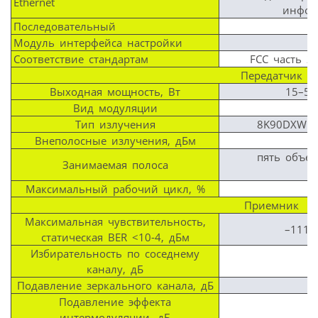
Ethernet
инфор
Последовательный
Модуль интерфейса настройки
Соответствие стандартам
FCC часть 2,
Передатчик
Выходная мощность, Вт
15–50
Вид модуляции
Тип излучения
8K90DXW (1
Внеполосные излучения, дБм
пять объед
Занимаемая полоса
Максимальный рабочий цикл, %
Приемник
Максимальная чувствительность,
–111 (
статическая BER <10-4, дБм
Избирательность по соседнему
каналу, дБ
Подавление зеркального канала, дБ
Подавление эффекта
интермодуляции, дБ