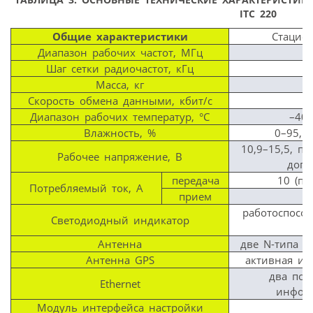
ITC 220
Общие характеристики
Стацио
Диапазон рабочих частот, МГц
Шаг сетки радиочастот, кГц
Масса, кг
Скорость обмена данными, кбит/с
Диапазон рабочих температур, °С
–40…
Влажность, %
0–95, 
10,9–15,5, п
Рабочее напряжение, В
допу
передача
10 (пи
Потребляемый ток, А
прием
работоспособ
Светодиодный индикатор
Антенна
две N-типа (
Антенна GPS
активная или
два пор
Ethernet
инфор
Модуль интерфейса настройки