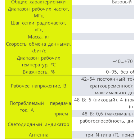
Общие характеристики
Базовый ра
Диапазон рабочих частот,
2
МГц
Шаг сетки радиочастот,
кГц
Масса, кг
Скорость обмена данными,
кбит/с
Диапазон рабочих
–40…+70 (
температур, °С
Влажность, %
0–95, без об
42–54 постоянный ток 
Рабочее напряжение, В
кратковременное); 
максимально допу
48 В: 6 (пиковый), 4 (номи
Потребляемый
передача
(но
ток, А
прием
48 В: 0,6 (максимальны
работоспособность, диаг
Светодиодный индикатор
Антенна
три N-типа (F), прие