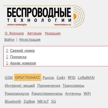
О Журнале
Авторам
Редакция
Войти
|
Регистрация
Свежий номер
Подписка
Архив номеров
GSM
GPS/ГЛОНАСС
Рынок
Софт
RFID
LoRaWAN
Интернет вещей
Применение
Трансиверы
Радиомодули
Радиотерминалы
Антенны
WiFi
Bluetooth
ZigBee
NB-IoT
5G