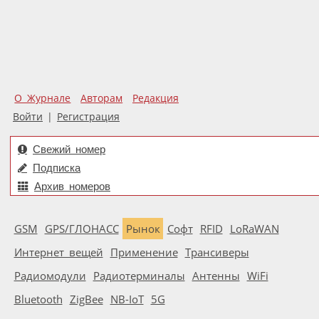
О Журнале
Авторам
Редакция
Войти
|
Регистрация
Свежий номер
Подписка
Архив номеров
GSM
GPS/ГЛОНАСС
Рынок
Софт
RFID
LoRaWAN
Интернет вещей
Применение
Трансиверы
Радиомодули
Радиотерминалы
Антенны
WiFi
Bluetooth
ZigBee
NB-IoT
5G