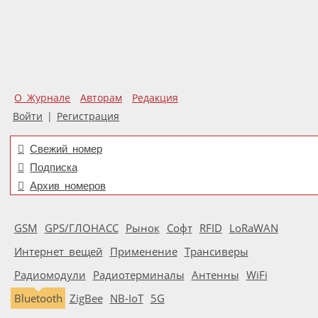
О Журнале
Авторам
Редакция
Войти
|
Регистрация
Свежий номер
Подписка
Архив номеров
GSM
GPS/ГЛОНАСС
Рынок
Софт
RFID
LoRaWAN
Интернет вещей
Применение
Трансиверы
Радиомодули
Радиотерминалы
Антенны
WiFi
Bluetooth
ZigBee
NB-IoT
5G