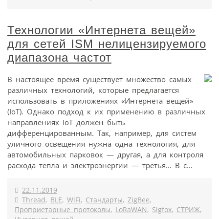
Технологии «Интернета вещей»
для сетей ISM нелицензируемого
диапазона частот
В настоящее время существует множество самых
различных технологий, которые предлагается
использовать в приложениях «Интернета вещей»
(IoT). Однако подход к их применению в различных
направлениях IoT должен быть
дифференцированным. Так, например, для систем
уличного освещения нужна одна технология, для
автомобильных парковок — другая, а для контроля
расхода тепла и электроэнергии — третья... В с...
22.11.2019
Thread
,
BLE
,
WiFi
,
Стандарты
,
ZigBee
,
Проприетарные протоколы
,
LoRaWAN
,
Sigfox
,
СТРИЖ
,