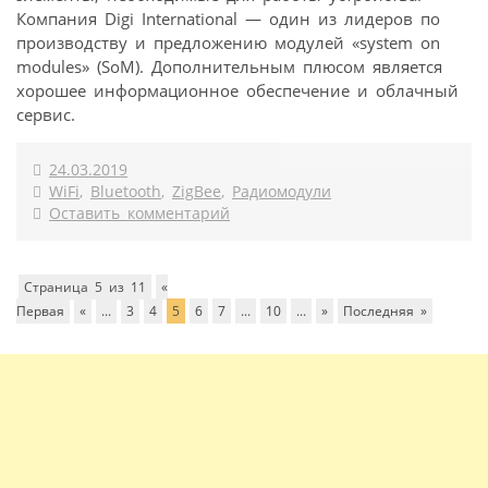
Компания Digi International — один из лидеров по
производству и предложению модулей «system on
modules» (SoM). Дополнительным плюсом является
хорошее информационное обеспечение и облачный
сервис.
24.03.2019
WiFi
,
Bluetooth
,
ZigBee
,
Радиомодули
Оставить комментарий
Страница 5 из 11
«
Первая
«
...
3
4
5
6
7
...
10
...
»
Последняя »