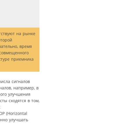
тствуют на рынке
оторой
вательно, время
 совмещенного
ктуре приемника
исла сигналов
алов, например, в
ного улучшения
ты сходятся в том,
х
P (Horizontal
венно улучшать