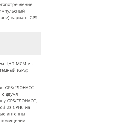
ргопотребление
 импульсный
one) вариант GPS-
лем ЦНП МСМ из
темный (GPS);
ке GPS/ГЛОНАСС
 с двумя
нну GPS/ГЛОНАСС,
ой из СРНС на
ные антенны
в помещении.