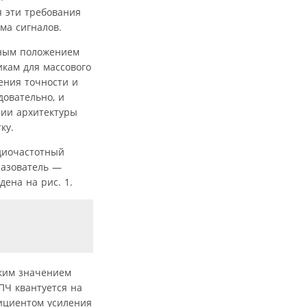
я эти требования
ма сигналов.
дным положением
кам для массового
ения точности и
овательно, и
нии архитектуры
ку.
диочастотный
разователь —
ена на рис. 1.
ким значением
ПЧ квантуется на
ициентом усиления