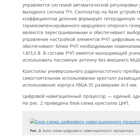
управляется системой автоматической регулировки 
выходного сигнала ПЧ. Синтезатор на базе устройс
коэффициентом деления формирует гетеродинную ча
термокомпенсированного кварцевого опорного гене
являются перестраиваемыми и обеспечивают выбор 
управление настройкой элементов РЧП цифровым н
обеспечивают блоки РЧП необходимыми номиналам
1,8/3,3 В. В составе РЧП имеется малошумящий ус
использовать пассивную антенну без внешнего МШУ
Кристаллы универсального радиочастотного преобра
самостоятельном использовании кристалл размещал
использование корпуса FBGA-35 размерами 4×3 мм.
Цифровой навигационный процессор — единый, одн
На рис. 2 приведена блок-схема кристалла ЦНП.
Рис. 2.
Блок-схема цифрового навигационного процессора