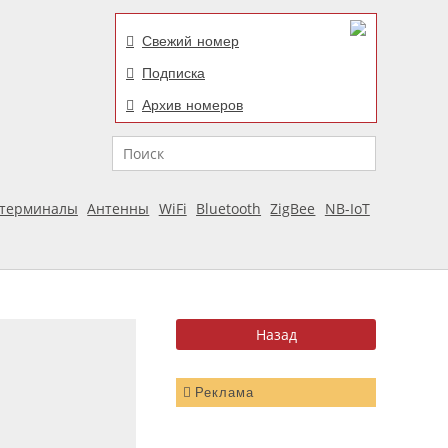
Свежий номер
Подписка
Архив номеров
Поиск
отерминалы
Антенны
WiFi
Bluetooth
ZigBee
NB-IoT
Реклама