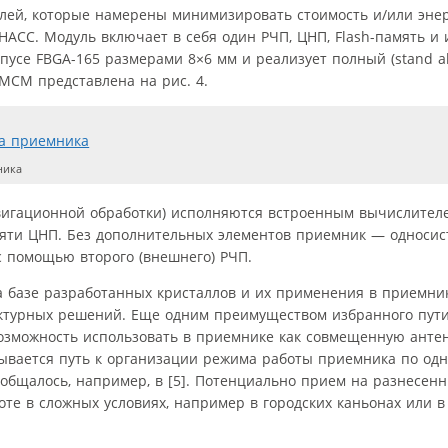
лей, которые намерены минимизировать стоимость и/или эне
НАСС. Модуль включает в себя один РЧП, ЦНП, Flash-память и
се FBGA-165 размерами 8×6 мм и реализует полный (stand al
МСМ представлена на рис. 4.
ника
авигационной обработки) исполняются встроенным вычислите
мяти ЦНП. Без дополнительных элементов приемник — односис
 помощью второго (внешнего) РЧП.
базе разработанных кристаллов и их применения в приемни
ктурных решений. Еще одним преимуществом избранного пути
озможность использовать в приемнике как совмещенную анте
рывается путь к организации режима работы приемника по одн
общалось, например, в [5]. Потенциально прием на разнесен
те в сложных условиях, например в городских каньонах или 