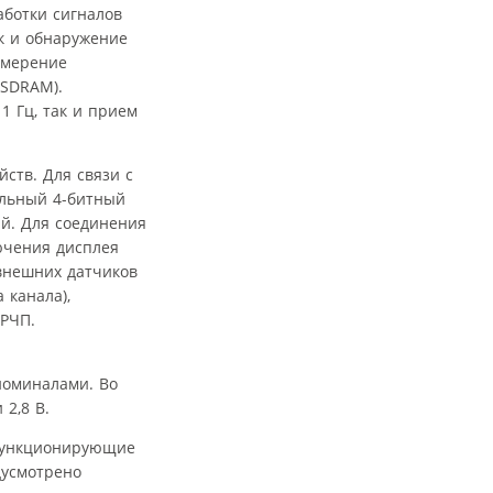
аботки сигналов
к и обнаружение
змерение
 SDRAM).
1 Гц, так и прием
ств. Для связи с
ельный 4-битный
й. Для соединения
ючения дисплея
внешних датчиков
 канала),
 РЧП.
номиналами. Во
2,8 В.
 функционирующие
дусмотрено