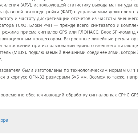
усиления (АРУ), использующей статистику выхода магнитуды к
тва фазовой автоподстройки (ФАП) с управляемым делителем с
стоту и частоту дискретизации отсчетов из частоты внешнег
ратора TCXO. Блоки РЧП — прежде всего, синтезатор и компл
режима приема сигналов GPS или ГЛОНАСС. Блок SPI-команд 
авигационным процессором. Встроенные линейные регулято
и напряжений при использовании единого внешнего питающе
илитель (МШУ), подключаемый внешними соединениями, которы
.
зователя были изготовлены по технологическим нормам 0,11 
ся в корпусе QFN-32 размерами 5×5 мм. Возможно также, напр
овременно обеспечивающий обработку сигналов как СРНС GPS