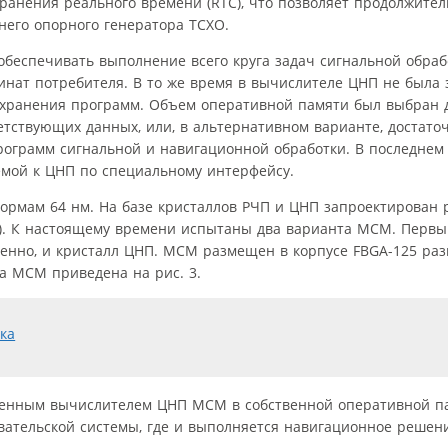
ранения реального времени (RTC), что позволяет продолжител
него опорного генератора TCXO.
беспечивать выполнение всего круга задач сигнальной обрабо
нат потребителя. В то же время в вычислителе ЦНП не была
 хранения программ. Объем оперативной памяти был выбран 
етствующих данных, или, в альтернативном варианте, достато
программ сигнальной и навигационной обработки. В последнем
мой к ЦНП по специальному интерфейсу.
ормам 64 нм. На базе кристаллов РЧП и ЦНП запроектирован 
M). К настоящему времени испытаны два варианта МСМ. Первы
венно, и кристалл ЦНП. МСМ размещен в корпусе FBGA-125 ра
ма МСМ приведена на рис. 3.
енным вычислителем ЦНП МСМ в собственной оперативной па
ательской системы, где и выполняется навигационное решен