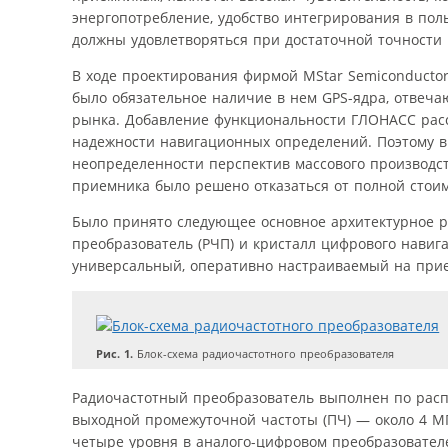
энергопотребление, удобство интегрирования в поль
должны удовлетворяться при достаточной точности 
В ходе проектирования фирмой MStar Semiconduct
было обязательное наличие в нем GPS-ядра, отвеч
рынка. Добавление функциональности ГЛОНАСС рассм
надежности навигационных определений. Поэтому в
неопределенности перспектив массового производс
приемника было решено отказаться от полной стоим
Было принято следующее основное архитектурное р
преобразователь (РЧП) и кристалл цифрового навиг
универсальный, оперативно настраиваемый на прием
Рис. 1.
Блок-схема радиочастотного преобразователя
Радиочастотный преобразователь выполнен по расп
выходной промежуточной частоты (ПЧ) — около 4 М
четыре уровня в аналого-цифровом преобразовател