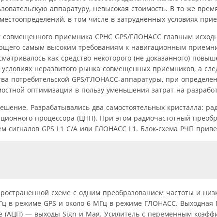
зовательскую аппаратуру, невысокая стоимость. В то же врем
местоопределений, в том числе в затрудненных условиях прие
or совмещенного приемника СРНС GPS/ГЛОНАСС главным исхо
ающего самым высоким требованиям к навигационным приемни
атривалось как средство некоторого (не доказанного) повыш
 условиях неразвитого рынка совмещенных приемников, а след
тва потребительской GPS/ГЛОНАСС-аппаратуры, при определе
остной оптимизации в пользу уменьшения затрат на разработ
ешение. Разрабатывались два самостоятельных кристалла: ра
ационного процессора (ЦНП). При этом радиочастотный преоб
 сигналов GPS L1 C/A или ГЛОНАСС L1. Блок-схема РЧП привед
ространенной схеме с одним преобразованием частоты и низ
Гц в режиме GPS и около 6 МГц в режиме ГЛОНАСС. Выходная 
е (АЦП) — выходы Sign и Mag. Усилитель с переменным коэфф