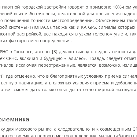
м плотной городской застройки говорят о примерно 10%-ном у
лений и их избыточности, желательной для повышения надежн
ого повышения точности местоопределений. Объяснением так
рой системы (ГЛОНАСС), так же как и КА GPS, сигналы которы
отной застройкой, все находятся в узком телесном угле и, так
ких факторов местоопределения.
НС в Гонконге, авторы [3] делают вывод о недостаточности д
ех СРНС, включая и будущую «Галилео». Правда, следует отмет
налов, исключая переотраженные, является, возможно, излиш
4], где отмечено, что в благоприятных условиях приема сигн
твенную навигацию, а в сложных условиях приема и добавлен
ответ сможет дать только опыт достаточно широкой эксплуат
риемника
у для массового рынка, а следовательно, и к совмещенным G
ороткое время до первого местоопределения, малые габариты 