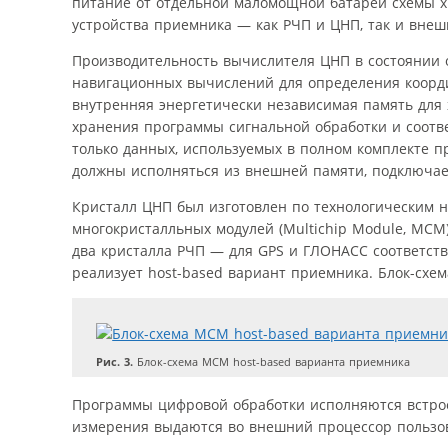
питание от отдельной маломощной батареи схемы х
устройства приемника — как РЧП и ЦНП, так и внеш
Производительность вычислителя ЦНП в состоянии о
навигационных вычислений для определения коорди
внутренняя энергетически независимая память для
хранения программы сигнальной обработки и соотв
только данных, используемых в полном комплекте 
должны исполняться из внешней памяти, подключае
Кристалл ЦНП был изготовлен по технологическим н
многокристалльных модулей (Multichip Module, MC
два кристалла РЧП — для GPS и ГЛОНАСС соответст
реализует host-based вариант приемника. Блок-схе
Рис. 3.
Блок-схема МСМ host-based варианта приемника
Программы цифровой обработки исполняются встро
измерения выдаются во внешний процессор пользов