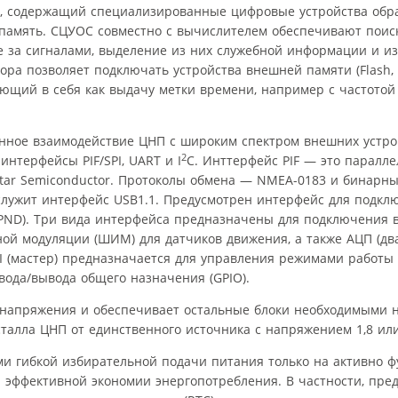
а, содержащий специализированные цифровые устройства обр
память. СЦУОС совместно с вычислителем обеспечивают поис
е за сигналами, выделение из них служебной информации и и
ора позволяет подключать устройства внешней памяти (Flash,
щий в себя как выдачу метки времени, например с частотой 
ное взаимодействие ЦНП с широким спектром внешних устрой
2
нтерфейсы PIF/SPI, UART и I
C. Инттерфейс PIF — это паралл
ar Semiconductor. Протоколы обмена — NMEA-0183 и бинарны
служит интерфейс USB1.1. Предусмотрен интерфейс для подкл
 (PND). Три вида интерфейса предназначены для подключения 
ой модуляции (ШИМ) для датчиков движения, а также АЦП (два
I (мастер) предназначается для управления режимами работы
ода/вывода общего назначения (GPIO).
 напряжения и обеспечивает остальные блоки необходимыми 
алла ЦНП от единственного источника с напряжением 1,8 или 
ми гибкой избирательной подачи питания только на активно
 эффективной экономии энергопотребления. В частности, пре