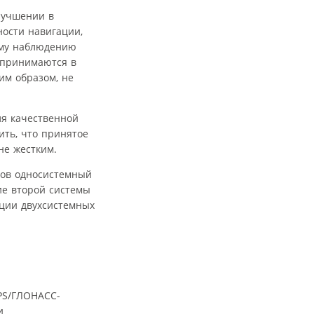
лучшении в
ости навигации,
ому наблюдению
х принимаются в
им образом, не
ля качественной
ить, что принятое
не жестким.
алов односистемный
ие второй системы
ации двухсистемных
PS/ГЛОНАСС-
и