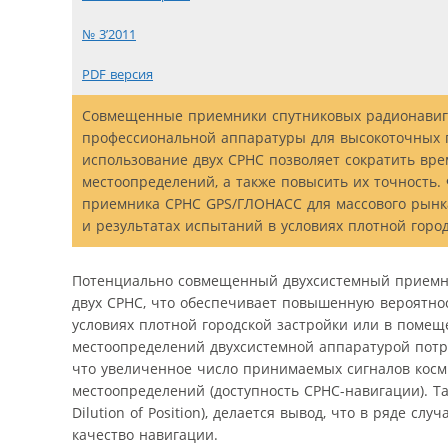
№ 3’2011
PDF версия
Совмещенные приемники спутниковых радионавига
профессиональной аппаратуры для высокоточных пр
использование двух СРНС позволяет сократить вр
местоопределений, а также повысить их точность.
приемника СРНС GPS/ГЛОНАСС для массового рынка
и результатах испытаний в условиях плотной город
Потенциально совмещенный двухсистемный приемни
двух СРНС, что обеспечивает повышенную вероятно
условиях плотной городской застройки или в помещ
местоопределений двухсистемной аппаратурой потр
что увеличенное число принимаемых сигналов косм
местоопределений (доступность СРНС-навигации). Так
Dilution of Position), делается вывод, что в ряде с
качество навигации.