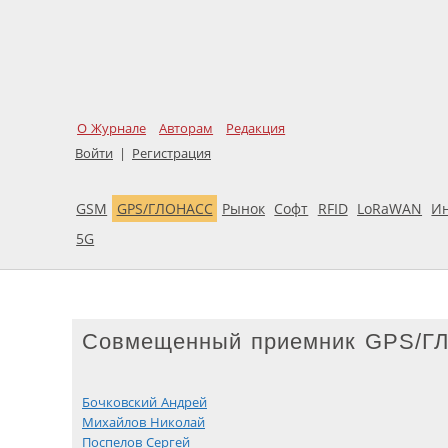
О Журнале
Авторам
Редакция
Войти
|
Регистрация
GSM
GPS/ГЛОНАСС
Рынок
Софт
RFID
LoRaWAN
И
5G
Совмещенный приемник GPS/ГЛ
Бочковский Андрей
Михайлов Николай
Поспелов Сергей