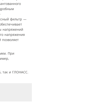
вантованного
 дробным
о
ексный фильтр —
обеспечивает
ры напряжений
го напряжения
й позволяет
мкм. При
имер,
, так и ГЛОНАСС.