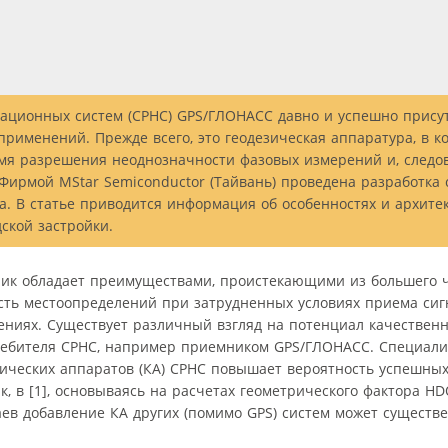
ционных систем (СРНС) GPS/ГЛОНАСС давно и успешно прису
именений. Прежде всего, это геодезическая аппаратура, в к
емя разрешения неоднозначности фазовых измерений и, следо
 Фирмой MStar Semiconductor (Тайвань) проведена разработка
. В статье приводится информация об особенностях и архите
ской застройки.
к обладает преимуществами, проистекающими из большего ч
сть местоопределений при затрудненных условиях приема сигн
ениях. Существует различный взгляд на потенциал качествен
ебителя СРНС, например приемником GPS/ГЛОНАСС. Специалис
ических аппаратов (КА) СРНС повышает вероятность успешны
, в [1], основываясь на расчетах геометрического фактора HDO
лучаев добавление КА других (помимо GPS) систем может сущест