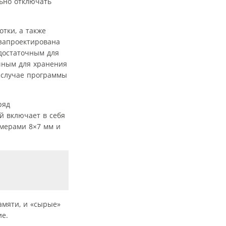
ьно отключать
тки, а также
 запроектирована
достаточным для
чным для хранения
 случае программы
ряд
й включает в себя
змерами 8×7 мм и
мяти, и «сырые»
ие.