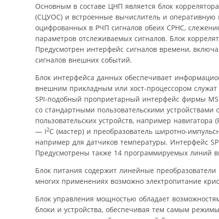
Основным в составе ЦНП является блок коррелятор
(СЦУОС) и встроенные вычислитель и оперативную 
оцифрованных в РЧП сигналов обеих СРНС, слежени
параметров отслеживаемых сигналов. Блок коррелят
Предусмотрен интерфейс сигналов времени, включаю
сигналов внешних событий.
Блок интерфейса данных обеспечивает информацион
внешним прикладным или хост-процессором служат и
SPI-подобный проприетарный интерфейс фирмы MSt
со стандартными пользовательскими устройствами 
пользовательских устройств, например навигатора
2
— I
C (мастер) и преобразователь широтно-импульсн
например для датчиков температуры. Интерфейс SP
Предусмотрены также 14 программируемых линий вв
Блок питания содержит линейные преобразователи
многих применениях возможно электропитание крист
Блок управления мощностью обладает возможностя
блоки и устройства, обеспечивая тем самым режимы