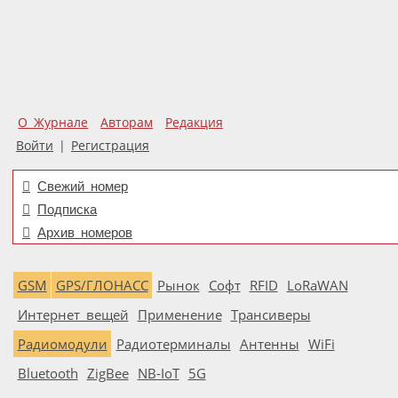
О Журнале
Авторам
Редакция
Войти
|
Регистрация
Свежий номер
Подписка
Архив номеров
GSM
GPS/ГЛОНАСС
Рынок
Софт
RFID
LoRaWAN
Интернет вещей
Применение
Трансиверы
Радиомодули
Радиотерминалы
Антенны
WiFi
Bluetooth
ZigBee
NB-IoT
5G