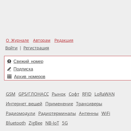
О Журнале
Авторам
Редакция
Войти
|
Регистрация
Свежий номер
Подписка
Архив номеров
GSM
GPS/ГЛОНАСС
Рынок
Софт
RFID
LoRaWAN
Интернет вещей
Применение
Трансиверы
Радиомодули
Радиотерминалы
Антенны
WiFi
Bluetooth
ZigBee
NB-IoT
5G