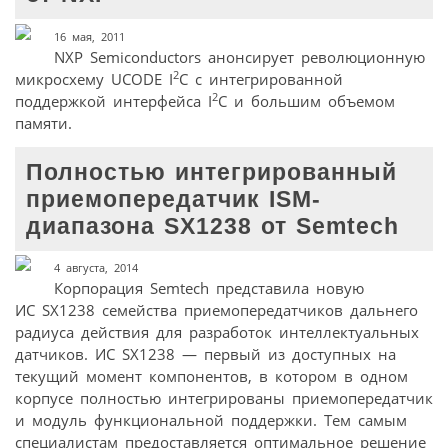
16 мая, 2011
NXP Semiconductors анонсирует революционную
2
микросхему UCODE I
C с интегрированной
2
поддержкой интерфейса I
C и большим объемом
памяти.
Полностью интегрированный
приемопередатчик ISM-
диапазона SX1238 от Semtech
4 августа, 2014
Корпорация Semtech представила новую
ИС SX1238 семейства приемопередатчиков дальнего
радиуса действия для разработок интеллектуальных
датчиков. ИС SX1238 — первый из доступных на
текущий момент компонентов, в котором в одном
корпусе полностью интегрированы приемопередатчик
и модуль функциональной поддержки. Тем самым
специалистам предоставляется оптимальное решение