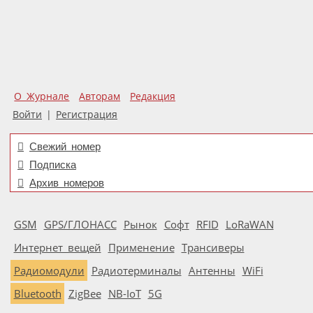
О Журнале
Авторам
Редакция
Войти
|
Регистрация
Свежий номер
Подписка
Архив номеров
GSM
GPS/ГЛОНАСС
Рынок
Софт
RFID
LoRaWAN
Интернет вещей
Применение
Трансиверы
Радиомодули
Радиотерминалы
Антенны
WiFi
Bluetooth
ZigBee
NB-IoT
5G