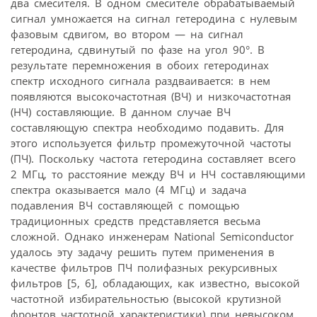
два смесителя. В одном смесителе обрабатываемый
сигнал умножается на сигнал гетеродина с нулевым
фазовым сдвигом, во втором — на сигнал
гетеродина, сдвинутый по фазе на угол 90°. В
результате перемножения в обоих гетеродинах
спектр исходного сигнала раздваивается: в нем
появляются высокочастотная (ВЧ) и низкочастотная
(НЧ) составляющие. В данном случае ВЧ
составляющую спектра необходимо подавить. Для
этого используется фильтр промежуточной частоты
(ПЧ). Поскольку частота гетеродина составляет всего
2 МГц, то расстояние между ВЧ и НЧ составляющими
спектра оказывается мало (4 МГц) и задача
подавления ВЧ составляющей с помощью
традиционных средств представляется весьма
сложной. Однако инженерам National Semiconductor
удалось эту задачу решить путем применения в
качестве фильтров ПЧ полифазных рекурсивных
фильтров [5, 6], обладающих, как известно, высокой
частотной избирательностью (высокой крутизной
фронтов частотной характеристики) при невысоком