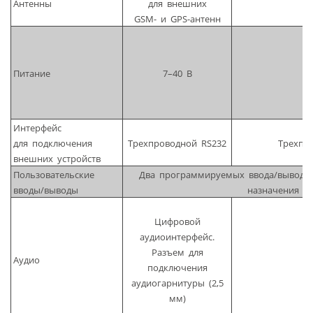
Антенны
для внешних
GSM- и GPS-антенн
Питание
7–40 В
Интерфейс
для подключения
Трехпроводной RS232
Трехпр
внешних устройств
Пользовательские
Два программируемых ввода/вывода,
вводы/выводы
назначения
Цифровой
аудиоинтерфейс.
Разъем для
Аудио
подключения
аудиогарнитуры (2,5
мм)