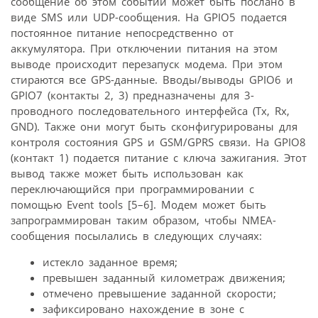
сообщение об этом событии может быть послано в
виде SMS или UDP-сообщения. На GPIO5 подается
постоянное питание непосредственно от
аккумулятора. При отключении питания на этом
выводе происходит перезапуск модема. При этом
стираются все GPS-данные. Вводы/выводы GPIO6 и
GPIO7 (контакты 2, 3) предназначены для 3-
проводного последовательного интерфейса (Tx, Rx,
GND). Также они могут быть сконфигурированы для
контроля состояния GPS и GSM/GPRS связи. На GPIO8
(контакт 1) подается питание с ключа зажигания. Этот
вывод также может быть использован как
переключающийся при программировании с
помощью Event tools [5–6]. Модем может быть
запрограммирован таким образом, чтобы NMEA-
сообщения посылались в следующих случаях:
истекло заданное время;
превышен заданный километраж движения;
отмечено превышение заданной скорости;
зафиксировано нахождение в зоне с