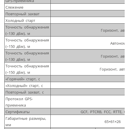
GPS-приемника
Слежение
Повторный захват
Холодный старт
Точность обнаружения
Горизонт, авт
(–130 дБм), м
Точность обнаружения
Автономн
(–150 дБм), м
Точность обнаружения
Горизонт, авт
(–130 дБм), м
Точность обнаружения
Горизонт, авто
(–150 дБм), м
«Горячий» старт, с
«Холодный» старт, с
Повторный захват, с
Протокол GPS-
приемника
Сертификаты
GCF, PTCRB, FCC, RTTE, CE 
Габаритные размеры,
65×61×26
мм