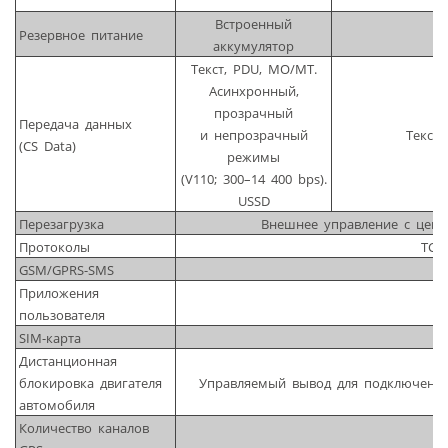
Встроенный
Резервное питание
аккумулятор
Текст, PDU, MO/MT.
Асинхронный,
прозрачный
Передача данных
и непрозрачный
Текст,
(CS Data)
режимы
(V110; 300–14 400 bps).
USSD
Перезагрузка
Внешнее управление с цент
Протоколы
TCP/
GSM/GPRS-SMS
Приложения
пользователя
SIM-карта
Дистанционная
блокировка двигателя
Управляемый вывод для подключения
автомобиля
Количество каналов