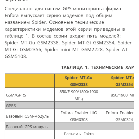
Специально для систем GPS-мониторинга фирма
Enfora выпускает серию модемов под общим
названием Spider. Основные технические
характеристики модемов этой серии приведены в
таблице 1. В состав серии входят пять моделей:
Spider MT-Gu GSM2338, Spider MT-Gi GSM2354, Spider
MT-Gi GSM2356, Spider mini MT GSM2228, Spider AT
GSM5108.
ТАБЛИЦА 1. ТЕХНИЧЕСКИЕ ХАРА
Spider MT-Gu
Spider MT-Gi
GSM2338
GSM2354
850/E-900/1800/1900
GSM/GPRS
850/1900 МГц
МГц
GPRS
Enfora Enabler IIIG
Enfora Enabler Li
Базовый GSM-модуль
GSM0308
GSM0324
Базовый GPS-модуль
Разъемы Fakra