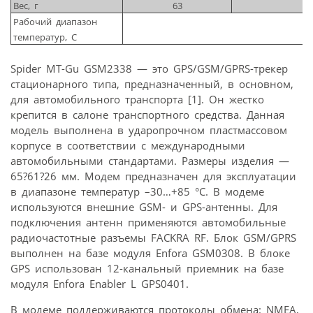
Вес, г
63
Рабочий диапазон
температур, С
Spider MT-Gu GSM2338 — это GPS/GSM/GPRS-трекер
стационарного типа, предназначенный, в основном,
для автомобильного транспорта [1]. Он жестко
крепится в салоне транспортного средства. Данная
модель выполнена в ударопрочном пластмассовом
корпусе в соответствии с международными
автомобильными стандартами. Размеры изделия —
65?61?26 мм. Модем предназначен для эксплуатации
в диапазоне температур –30…+85 °С. В модеме
используются внешние GSM- и GPS-антенны. Для
подключения антенн применяются автомобильные
радиочастотные разъемы FACKRA RF. Блок GSM/GPRS
выполнен на базе модуля Enfora GSM0308. В блоке
GPS использован 12-канальный приемник на базе
модуля Enfora Enabler L GPS0401.
В модеме поддерживаются протоколы обмена: NMEA,