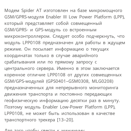
Модем Spider AT изготовлен на базе микромощного
GSM/GPRS-модуля Enabler III Low Power Platform (LPP),
который представляет собой совмещенный
GSM/GPRS- и GPS-модуль со встроенным
микроконтроллером. Следует особо подчеркнуть, что
модуль LPP0108 предназначен для работы в ждущем
режиме. Он посылает информацию о текущих
координатах только в случае аварийного
срабатывания или по прямому запросу с
центрального сервера. Именно в этом заключается
коренное отличие LPP0108 от других совмещенных
GSM/GPS-модулей (GPS0401–GSM0308, MLG0208)
предназначенных для непрерывного мониторинга
движения транспорта и постоянно передающих
геофизическую информацию десятки раз в минуту.
Поэтому модуль Enabler Low-Power Platform (LPP),
LPP0108, не может быть использован в качестве
транспортного трекера [13–20].
Для того чтобы свести к минимуму