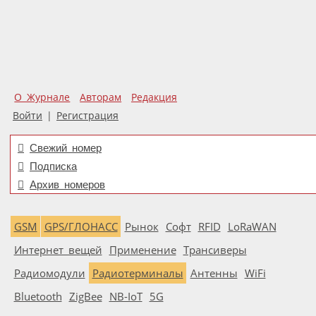
О Журнале
Авторам
Редакция
Войти
|
Регистрация
Свежий номер
Подписка
Архив номеров
GSM
GPS/ГЛОНАСС
Рынок
Софт
RFID
LoRaWAN
Интернет вещей
Применение
Трансиверы
Радиомодули
Радиотерминалы
Антенны
WiFi
Bluetooth
ZigBee
NB-IoT
5G