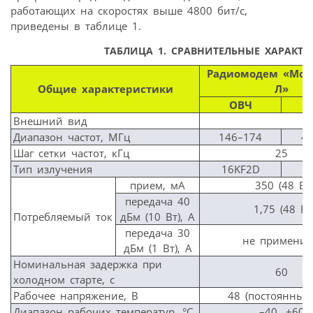
работающих на скоростях выше 4800 бит/с,
приведены в таблице 1.
ТАБЛИЦА 1.
СРАВНИТЕЛЬНЫЕ ХАРАКТЕ
Радиомодем «Мос
Общие характеристики
Л»
ОВЧ
Внешний вид
Диапазон частот, МГц
146–174
4
Шаг сетки частот, кГц
25
Тип излучения
16KF2D
прием, мА
350 (48 В)
передача 40
1,75 (48 В)
Потребляемый ток
дБм (10 Вт), А
передача 30
не примени
дБм (1 Вт), А
Номинальная задержка при
60
холодном старте, с
Рабочее напряжение, В
48 (постоянный 
Диапазон рабочих температур, °C
–40…+60