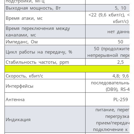
подстройки, МГц
Выходная мощность, Вт
5, 10
<22 (9,6 кбит/с), <3
Время атаки, мс
кбит/с)
Время переключения между
нет данных
каналами, мс
Импеданс, Ом
50
50 (продолжител
Цикл работы на передачу, %
непрерывной переда
Стабильность частоты, ppm
2,5
Скорость, кбит/с
4,8; 9,6
последовательный
Интерфейсы
(DB9), RS-48
Антенна
PL-259
питание, перегру
перегрузка U
Индикация
прием/передача, 
подключение к а