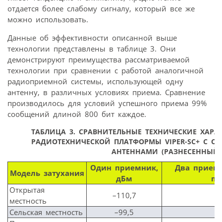
отдается более слабому сигналу, который все же
можно использовать.
Данные об эффективности описанной выше
технологии представлены в таблице 3. Они
демонстрируют преимущества рассматриваемой
технологии при сравнении с работой аналогичной
радиоприемной системы, использующей одну
антенну, в различных условиях приема. Сравнение
производилось для условий успешного приема 99%
сообщений длиной 800 бит каждое.
ТАБЛИЦА 3.
СРАВНИТЕЛЬНЫЕ ТЕХНИЧЕСКИЕ ХАРА
РАДИОТЕХНИЧЕСКОЙ ПЛАТФОРМЫ VIPER-SC+ С 
АНТЕННАМИ (РАЗНЕСЕННЫЙ 
Один приемник,
Два прием
Модель затухания
дБм
пр
Открытая
–110,7
местность
Сельская местность
–99,5