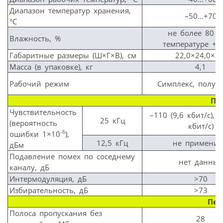
Диапазон температур хранения,
–50…+70
°C
не более 80 (
Влажность, %
температуре +25
Габаритные размеры (Ш×Г×В), см
22,0×24,0×9,
Масса (в упаковке), кг
4,1
Рабочий режим
Симплекс, полуд
Пр
Чувствительность
–110 (9,6 кбит/с), –
25 кГц
(вероятность
кбит/с)
-6
ошибки 1×10
),
12,5 кГц
не примени
дБм
Подавление помех по соседнему
нет данных
каналу, дБ
Интермодуляция, дБ
>70
Избирательность, дБ
>73
Пер
Полоса пропускания без
28