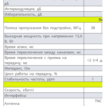
дБ
к
Интермодуляция, дБ
Избирательность, дБ
Пер
Полоса пропускания без подстройки, МГц
38
Выходная мощность при напряжении 13,6
В, Вт
Время атаки, мс
Время переключения между каналами, мс
Время переключения с приема на
<2 (<4 дл
передачу, мс
Импеданс, Ом
Цикл работы на передачу, %
Стабильность частоты, ppm
1
Скорость, кбит/с
Интерфейсы
TNC (
Антенна