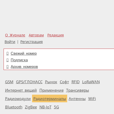
О Журнале
Авторам
Редакция
Войти
|
Регистрация
Свежий номер
Подписка
Архив номеров
GSM
GPS/ГЛОНАСС
Рынок
Софт
RFID
LoRaWAN
Интернет вещей
Применение
Трансиверы
Радиомодули
Радиотерминалы
Антенны
WiFi
Bluetooth
ZigBee
NB-IoT
5G