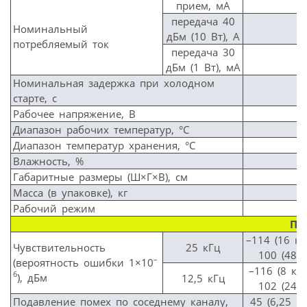
прием, мА
передача 40
Номинальный
дБм (10 Вт), А
потребляемый ток
передача 30
дБм (1 Вт), мА
Номинальная задержка при холодном
старте, с
Рабочее напряжение, В
Диапазон рабочих температур, °C
Диапазон температур хранения, °C
Влажность, %
Габаритные размеры (Ш×Г×В), см
Масса (в упаковке), кг
Рабочий режим
Пр
–114 (16 кби
Чувствительность
25 кГц
100 (48 к
–
(вероятность ошибки 1×10
–116 (8 кби
6
), дБм
12,5 кГц
102 (24 к
Подавление помех по соседнему каналу,
45 (6,25 кГ