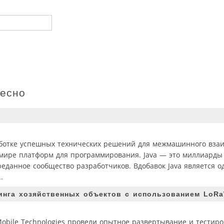
ресно
аботке успешных технических решений для межмашинного взаи
мире платформ для программирования. Java — это миллиарды 
реданное сообщество разработчиков. Вдобавок Java является о
.
инга хозяйственных объектов с использованием LoR
Mobile Technologies провели опытное развертывание и тестир