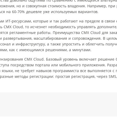
ества довольно ощутимы по сравнению с имеющейся альтернати
ожения, но и совокупная стоимость владения. Например, при
ься на 60-70% дешевле уже используемых вариантов.
 ИТ-ресурсами, которые и так работают на пределе в связи 
ть CMX Cloud, то исчезнет необходимость управлять дополнит
тся регламентные работы. Преимущества CMX Cloud для зака
 развертывания, масштабирования и сопровождения. В целом
сонал и инфраструктуру, а также упростить и облегчить получ
днями, как с имеющимися решениями, а минутами.
ензирования CMX Cloud. Базовый уровень включает решение 
тупа посредством портала или мобильного приложения. Разра
 языки, не требует навыков программиста все выполняется с
разные методы регистрации: простая регистрация, через SMS