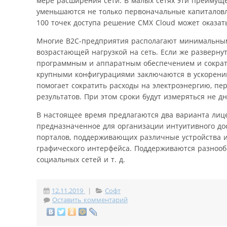
мере расширения сети. В малых сетях эти преимущ
уменьшаются не только первоначальные капиталовл
100 точек доступа решение CMX Cloud может оказат
Многие B2C-предприятия располагают минимальными
возрастающей нагрузкой на сеть. Если же разверну
программным и аппаратным обеспечением и сократя
крупными конфигурациями заключаются в ускорении
помогает сократить расходы на электроэнергию, пер
результатов. При этом сроки будут измеряться не 
В настоящее время предлагаются два варианта лиц
предназначенное для организации интуитивного дос
порталов, поддерживающих различные устройства и
графического интерфейса. Поддерживаются разнооб
социальных сетей и т. д.
12.11.2019
|
Софт
Оставить комментарий