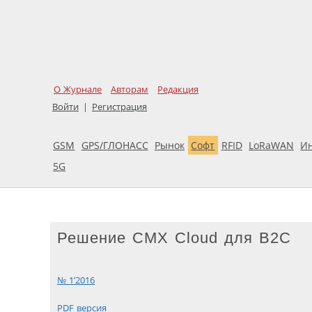
О Журнале
Авторам
Редакция
Войти
|
Регистрация
GSM
GPS/ГЛОНАСС
Рынок
Софт
RFID
LoRaWAN
И
5G
Решение CMX Cloud для B2C
№ 1’2016
PDF версия