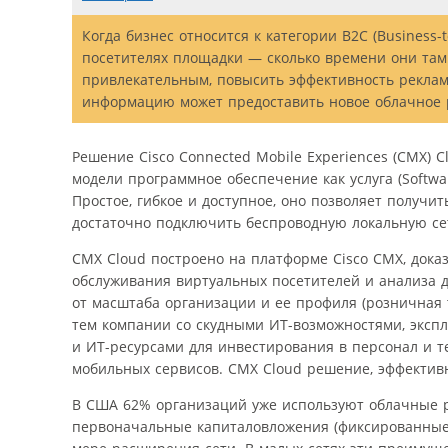
Когда бизнес относится к категории B2C (Business
посетителях площадки — сколько времени они там
привлекательным, повысить эффективность рекла
информацию может предоставить новое облачное ре
Решение Cisco Connected Mobile Experiences (CMX) C
модели программное обеспечение как услуга (Software
Простое, гибкое и доступное, оно позволяет получи
достаточно подключить беспроводную локальную сет
CMX Cloud построено на платформе Cisco CMX, док
обслуживания виртуальных посетителей и анализа д
от масштаба организации и ее профиля (розничная т
тем компании со скудными ИТ-возможностями, эксп
и ИТ-ресурсами для инвестирования в персонал и т
мобильных сервисов. CMX Cloud решение, эффективн
В США 62% организаций уже используют облачные р
первоначальные капиталовложения (фиксированные 