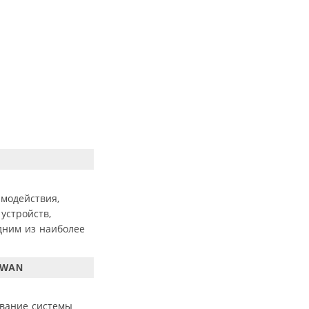
модействия,
устройств,
дним из наиболее
aWAN
ование системы