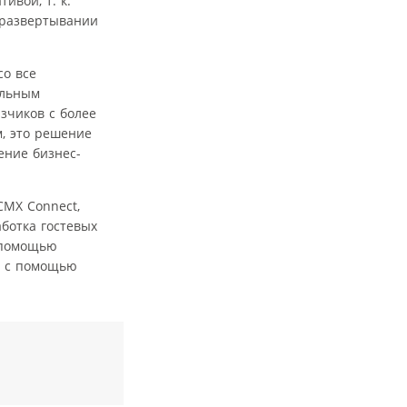
вой, т. к.
 развертывании
со все
ельным
зчиков с более
, это решение
ение бизнес-
CMX Connect,
ботка гостевых
 помощью
, с помощью