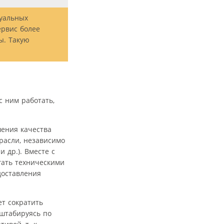
туальных
ервис более
ы. Такую
с ним работать,
шения качества
расли, независимо
 др.). Вместе с
гать техническими
доставления
т сократить
штабируясь по