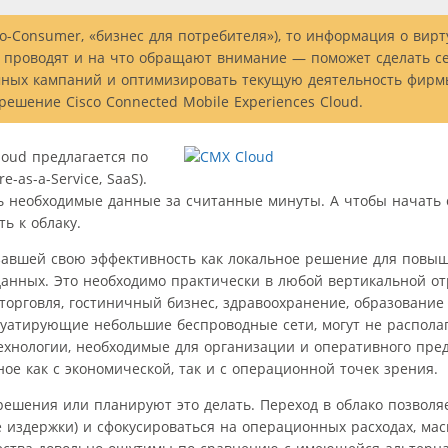
-to-Consumer, «бизнес для потребителя»), то информация о вир
 проводят и на что обращают внимание — поможет сделать с
мных кампаний и оптимизировать текущую деятельность фирм
шение Cisco Connected Mobile Experiences Cloud.
loud предлагается по
-as-a-Service, SaaS).
ть необходимые данные за считанные минуты. А чтобы начать 
ь к облаку.
азавшей свою эффективность как локальное решение для повы
анных. Это необходимо практически в любой вертикальной от
орговля, гостиничный бизнес, здравоохранение, образование и
луатирующие небольшие беспроводные сети, могут не распола
ехнологии, необходимые для организации и оперативного пре
ое как с экономической, так и с операционной точек зрения.
ешения или планируют это делать. Переход в облако позволяе
издержки) и сфокусироваться на операционных расходах, мас