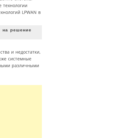
е технологии
ехнологий LPWAN в
д на решение
ства и недостатки,
акже системные
енными различными