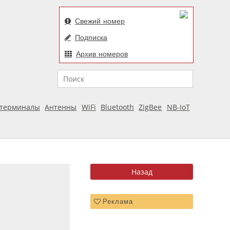
Свежий номер
Подписка
Архив номеров
Поиск
отерминалы
Антенны
WiFi
Bluetooth
ZigBee
NB-IoT
Реклама