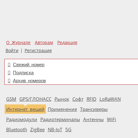
О Журнале
Авторам
Редакция
Войти
|
Регистрация
Свежий номер
Подписка
Архив номеров
GSM
GPS/ГЛОНАСС
Рынок
Софт
RFID
LoRaWAN
Интернет вещей
Применение
Трансиверы
Радиомодули
Радиотерминалы
Антенны
WiFi
Bluetooth
ZigBee
NB-IoT
5G