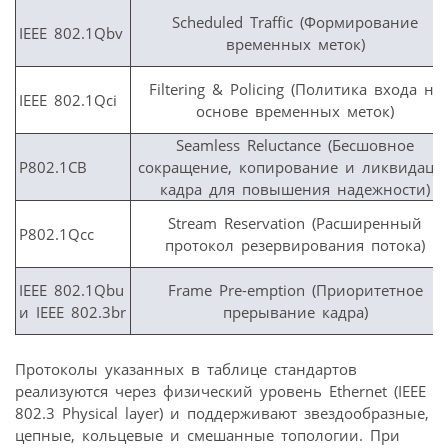
Scheduled Traffic (Формирование
IEEE 802.1Qbv
временных меток)
Filtering & Policing (Политика входа на
IEEE 802.1Qci
основе временных меток)
Seamless Reluctance (Бесшовное
P802.1CB
сокращение, копирование и ликвидаци
кадра для повышения надежности)
Stream Reservation (Расширенный
P802.1Qcc
протокол резервирования потока)
IEEE 802.1Qbu
Frame Pre-emption (Приоритетное
и IEEE 802.3br
прерывание кадра)
Протоколы указанных в таблице стандартов
реализуются через физический уровень Ethernet (IEEE
802.3 Physical layer) и поддерживают звездообразные,
цепные, кольцевые и смешанные топологии. При