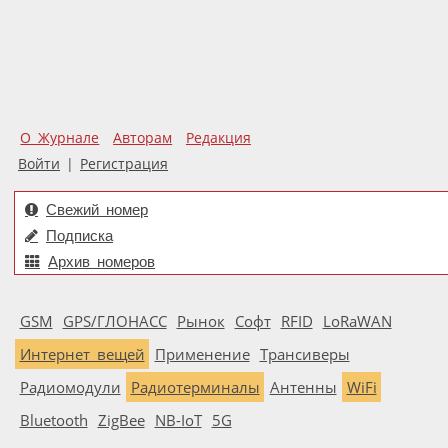
О Журнале
Авторам
Редакция
Войти
|
Регистрация
Свежий номер
Подписка
Архив номеров
GSM
GPS/ГЛОНАСС
Рынок
Софт
RFID
LoRaWAN
Интернет вещей
Применение
Трансиверы
Радиомодули
Радиотерминалы
Антенны
WiFi
Bluetooth
ZigBee
NB-IoT
5G