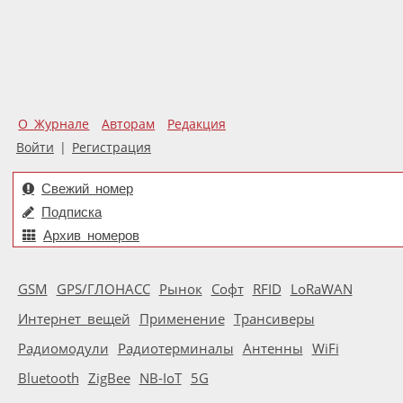
О Журнале
Авторам
Редакция
Войти
|
Регистрация
Свежий номер
Подписка
Архив номеров
GSM
GPS/ГЛОНАСС
Рынок
Софт
RFID
LoRaWAN
Интернет вещей
Применение
Трансиверы
Радиомодули
Радиотерминалы
Антенны
WiFi
Bluetooth
ZigBee
NB-IoT
5G