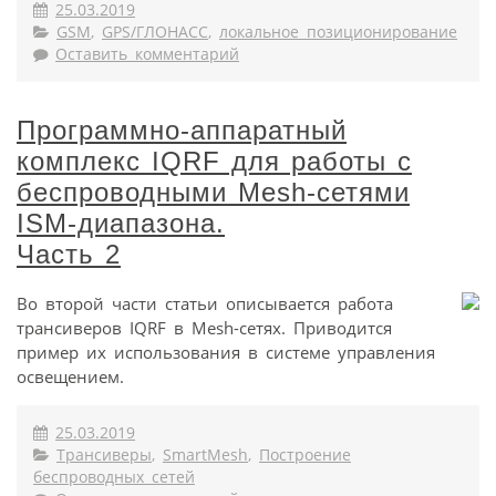
25.03.2019
GSM
,
GPS/ГЛОНАСС
,
локальное позиционирование
Оставить комментарий
Программно-аппаратный
комплекс IQRF для работы с
беспроводными Mesh-сетями
ISM-диапазона.
Часть 2
Во второй части статьи описывается работа
трансиверов IQRF в Mesh-сетях. Приводится
пример их использования в системе управления
освещением.
25.03.2019
Трансиверы
,
SmartMesh
,
Построение
беспроводных сетей