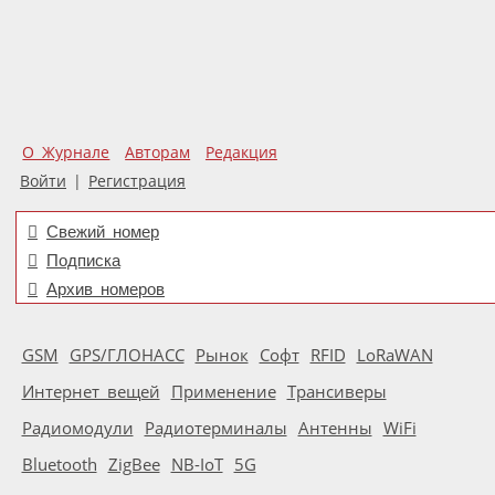
О Журнале
Авторам
Редакция
Войти
|
Регистрация
Свежий номер
Подписка
Архив номеров
GSM
GPS/ГЛОНАСС
Рынок
Софт
RFID
LoRaWAN
Интернет вещей
Применение
Трансиверы
Радиомодули
Радиотерминалы
Антенны
WiFi
Bluetooth
ZigBee
NB-IoT
5G