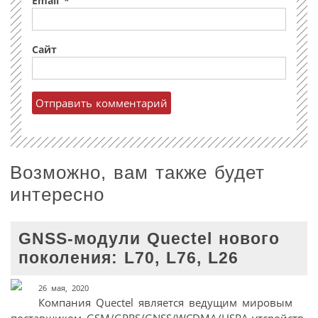
Email
*
Сайт
Возможно, вам также будет
интересно
GNSS-модули Quectel нового
поколения: L70, L76, L26
26 мая, 2020
Компания Quectel является ведущим мировым
поставщиком GSM/GPRS/GNSS/WCDMA/HSPA-утсройств