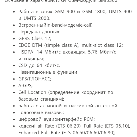
Основные характеристики GSM-модуля SIM5360:
Работа в сетях GSM 900 и GSM 1800, UMTS 900
и UMTS 2000.
Встроенныйin-band-модем(e-call).
Передача данных:
GPRS Class 12;
EDGE DTM (simple class A), multi-slot class 12;
HSDPA: 14 Мбит/с входящая, 5,76 Мбит/с
исходящая;
CSD до 64 кбит/с.
Навигационные функции:
GPS/ГЛОНАСС;
A-GPS;
Cell Location (определение координат по
базовым станциям);
работа с активной и пассивной антенной.
Голосовые вызовы:
цифровой аудиоинтерфейс PCM;
кодекиHalf Rate (ETS 06.20), Full Rate (ETS 06.10),
Enhanced Full Rate (ETS 06.50/06.60/06.80),