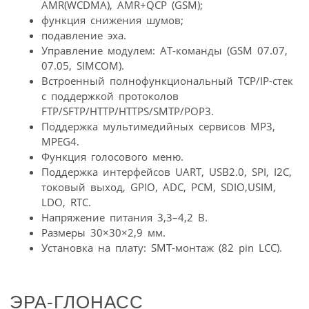
AMR(WCDMA), AMR+QCP (GSM);
функция снижения шумов;
подавление эха.
Управление модулем: AT-команды (GSM 07.07,
07.05, SIMCOM).
Встроенный полнофункциональный TCP/IP-стек
c поддержкой протоколов
FTP/SFTP/HTTP/HTTPS/SMTP/POP3.
Поддержка мультимедийных сервисов MP3,
MPEG4.
Функция голосового меню.
Поддержка интерфейсов UART, USB2.0, SPI, I2C,
токовый выход, GPIO, ADC, PCM, SDIO,USIM,
LDO, RTC.
Напряжение питания 3,3–4,2 В.
Размеры 30×30×2,9 мм.
Установка на плату: SMT-монтаж (82 pin LCC).
ЭРА-ГЛОНАСС