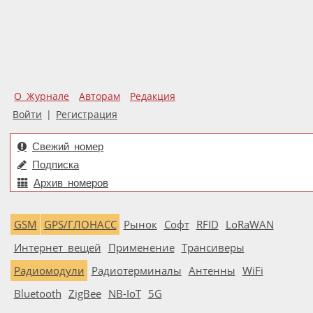
О Журнале
Авторам
Редакция
Войти
|
Регистрация
Свежий номер
Подписка
Архив номеров
GSM
GPS/ГЛОНАСС
Рынок
Софт
RFID
LoRaWAN
Интернет вещей
Применение
Трансиверы
Радиомодули
Радиотерминалы
Антенны
WiFi
Bluetooth
ZigBee
NB-IoT
5G