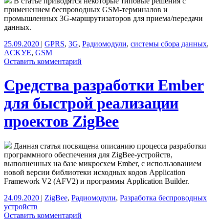
В статье приводятся некоторые типовые решения с
применением беспроводных GSM-терминалов и
промышленных 3G-маршрутизаторов для приема/передачи
данных.
25.09.2020
|
GPRS
,
3G
,
Радиомодули
,
системы сбора данных
,
ACKУE
,
GSM
Оставить комментарий
Средства разработки Ember
для быстрой реализации
проектов ZigBee
Данная статья посвящена описанию процесса разработки
программного обеспечения для ZigBee-устройств,
выполненных на базе микросхем Ember, с использованием
новой версии библиотеки исходных кодов Application
Framework V2 (AFV2) и программы Application Builder.
24.09.2020
|
ZigBee
,
Радиомодули
,
Разработка беспроводных
устройств
Оставить комментарий